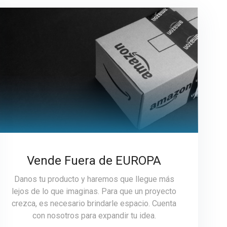
Vende Fuera de EUROPA
Danos tu producto y haremos que llegue más
lejos de lo que imaginas. Para que un proyecto
crezca, es necesario brindarle espacio. Cuenta
con nosotros para expandir tu idea.