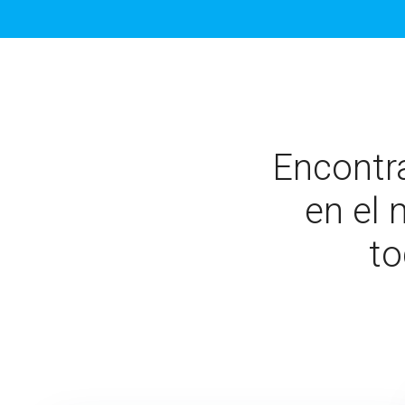
Encontr
en el 
to