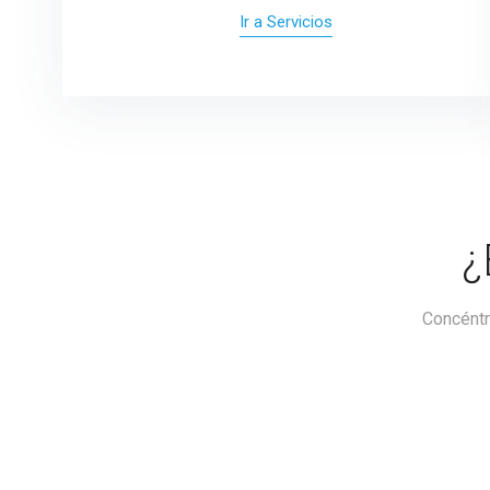
Ir a Servicios
¿
Concéntra