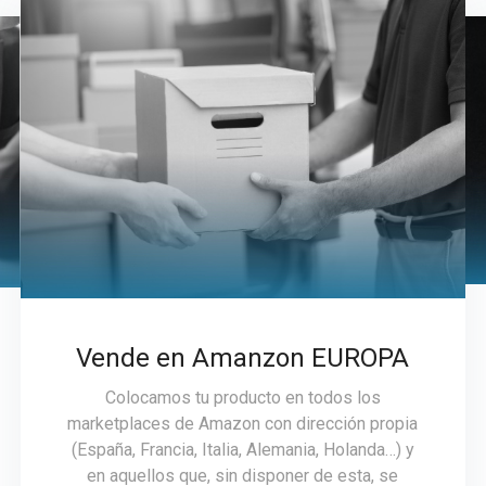
Vende en Amanzon EUROPA
Colocamos tu producto en todos los
marketplaces de Amazon con dirección propia
(España, Francia, Italia, Alemania, Holanda…) y
en aquellos que, sin disponer de esta, se