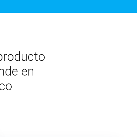
producto
ende en
ico